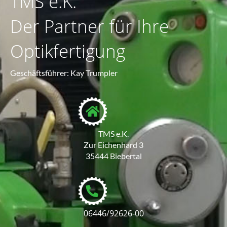
TMS e.K.
Der Partner für Ihre
Optikfertigung
Geschäftsführer: Kay Trumpler
TMS e.K.
Zur Eichenhard 3
35444 Biebertal
06446/92626-00