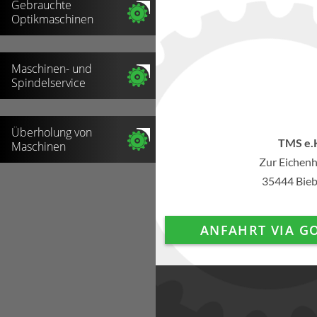
Gebrauchte
Optikmaschinen
Maschinen- und
Spindelservice
Überholung von
TMS e.
Maschinen
Zur Eichenh
35444 Bieb
ANFAHRT VIA G