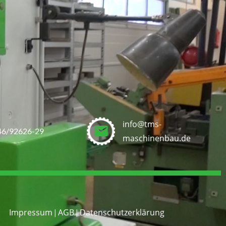
info@tms-
46/92626-29
maschinenbau.de
Impressum
AGB
Datenschutzerklärung
|
|