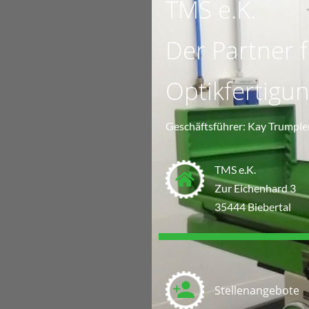
TMS e.K.
Der Partner f
Optikfertigu
Geschäftsführer: Kay Trumple
TMS e.K.
Zur Eichenhard 3
35444 Biebertal
Stellenangebote