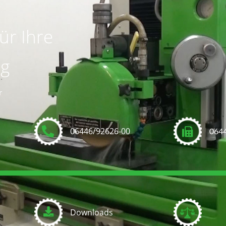
ür Ihre
ng
r
06446/92626-00
064
Downloads